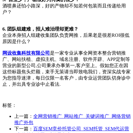
酒喷鼻还怕小路深，好的产物却不知若何包装而且传递给用
户？
6. 团队组建难，招人难治理却更难？
企业本身招人组建收集团队负责网推，后果老是很差ROI很低
原因是什么？
网设收集科技有限公司
是一家专业从事全网资本整合营销推
广、网站扶植、虚拟主机、域名注册、软件开辟、APP定制等
营业的新型公司,公司秉承办事第一,客户至上。假如您正在因
这些标题焦头烂额，束手无策请当即致电我们，资深实战专家
为您指导迷津，每日仅限一名客户，由专业运营团队切身诊中
止，并出具专业诊中止看法.
标签：
上一篇：
全网营销推广_网站推广_关键词推广_网络营销
推广外包
下一篇：
百度SEM竞价托管公司_SEM托管_SEM代运营