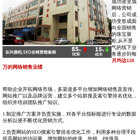
成功改变成
网络营销
后，公司成
功变形成面
向全国销售
的珠宝展
柜,从不景
气的线下业
务逐步到每
月均达120
万的网络销售业绩
帮助企业开拓网络市场，多渠道多平台增加网络销售及宣传。
网站推广以及品牌运营，建立多个站群搜及索引擎排名优化，
组织并培训团队推广知识。
1.制定推广方案并负责实施，对各平台指标能进行专业的数据
分析以便不断优化营销方式。
2.负责网站的SEO搜索引擎排名优化工作，利用多种合理手段
提高网站的访问量，增加网站的收录、外链、PR值等。